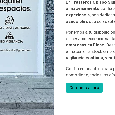
En
Trasteros Obispo Siur
almacenamiento
confiab
experiencia,
nos dedica
asequibles
que se adapta
Ponemos a tu disposició
un servicio excepcional
t
empresas en Elche
. Des
almacenar el stock empre
vigilancia continua, ven
Confía en nosotros para 
comodidad, todos los día
Contacta ahora